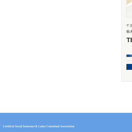
〒3
栃
T
会
Certifical Social Insurance & Labor Consultant Association