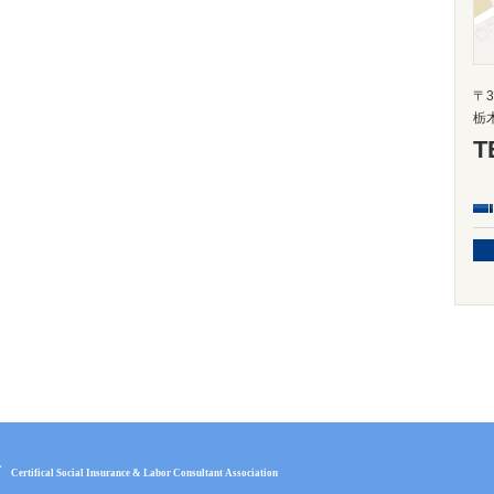
〒3
栃
T
会
Certifical Social Insurance & Labor Consultant Association