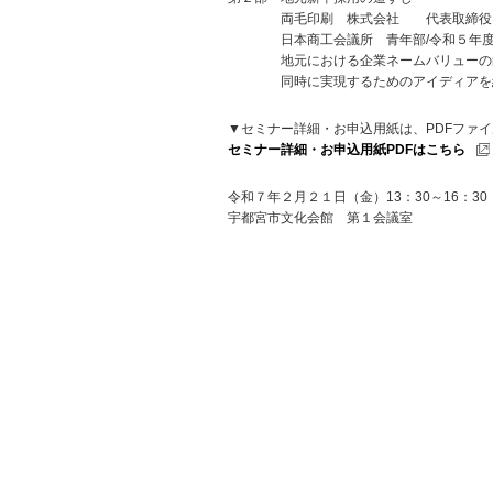
両毛印刷 株式会社 代表取締役 
日本商工会議所 青年部/令和５年度
地元における企業ネームバリューの向
同時に実現するためのアイディアを
▼セミナー詳細・お申込用紙は、PDFファ
セミナー詳細・お申込用紙PDFはこちら
令和７年２月２１日（金）13：30～16：30
宇都宮市文化会館 第１会議室